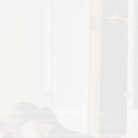
inu Bhavantu
re be happy and free. May my thoughts, words and
ute to that freedom and happiness for all.
öm, Markus Nyman,
Veronika Szwejk, Hanna Backman & Malin Lindner.