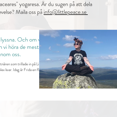
eaceares" yogaresa.
Är du sugen på att dela
evelse?
Maila oss på
info@littlepeace.se
t lyssna. Och om vi
n vi höra de mest
 inom oss.
tnären som trillade in på Little
ev kvar. Idag är Frida en flitig