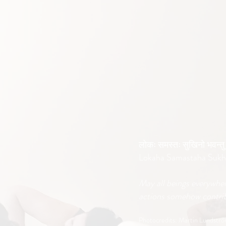
लोकः समस्तः सुखिनो भवन्तु
Lokaha Samastaha Sukh
May all beings everywhe
actions somehow contrib
Photocredits: Martin Lundstr