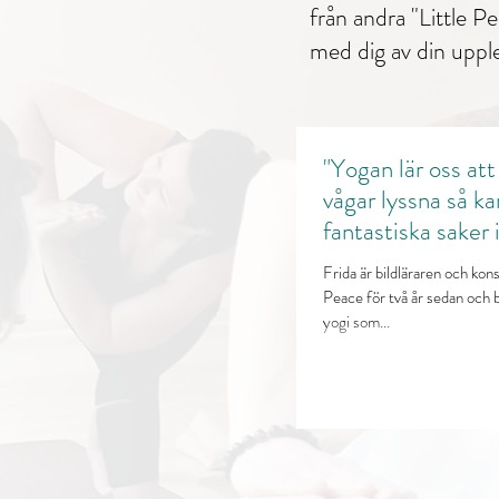
från
andra "Little P
med dig av din uppl
"Yogan lär oss at
vågar lyssna så ka
fantastiska saker
Frida är bildläraren och kons
Peace för två år sedan och bl
yogi som...