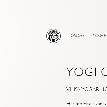
OM OSS
YOGA H
YOGI 
VILKA YOGAR H
Här möter du kanske