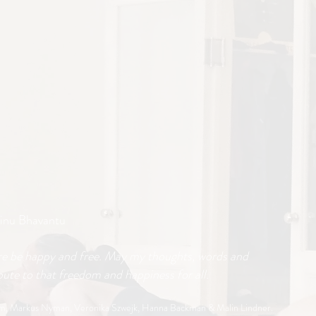
inu Bhavantu
re be happy and free. May my thoughts, words and
ute to that freedom and happiness for all.
öm, Markus Nyman,
Veronika Szwejk, Hanna Backman & Malin Lindner.