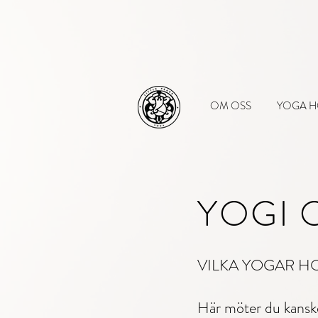
OM OSS
YOGA H
YOGI 
VILKA YOGAR H
Här möter du kanske