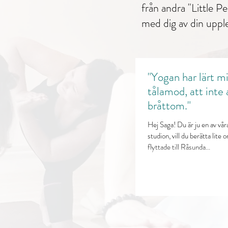
från
andra "Little P
med dig av din uppl
"Yogan har lärt m
tålamod, att inte a
bråttom."
Hej Saga! Du är ju en av vå
studion, vill du berätta lite
flyttade till Råsunda...