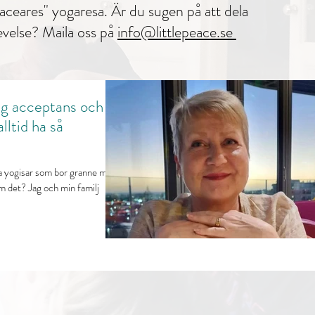
eaceares" yogaresa.
Är du sugen på att dela
evelse?
Maila oss på
info@littlepeace.se
ig acceptans och
lltid ha så
ra yogisar som bor granne med
 om det? Jag och min familj