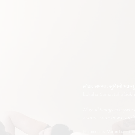
लोकः समस्तः सुखिनो भवन्तु
Lokaha Samastaha Sukh
May all beings everywhe
actions somehow contrib
Photocredits: Martin Lundstr