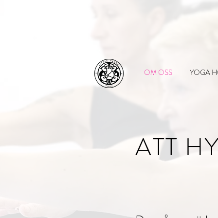
OM OSS
YOGA H
ATT H