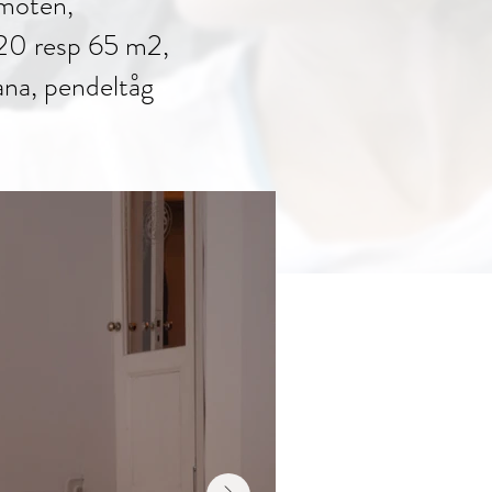
 möten,
 120 resp 65 m2,
ana,
pendeltåg