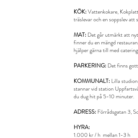
KÖK:
Vattenkokare, Kokplatta.
träslevar och en soppslev att 
MAT:
Det går utmärkt att nyt
finner du en mängd restaurange
hjälper gärna till med caterin
PARKERING:
Det finns gott
KOMMUNALT:
Lilla studio
stannar vid station Uppfartsv
du dug hit på 5-10 minuter.
ADRESS:
Förrådsgatan 3, S
HYRA:
1.000 kr / h mellan 1-3 h