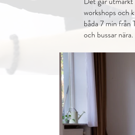
Det går utmärkt 
workshops och ku
båda 7 min från
och bussar nära.