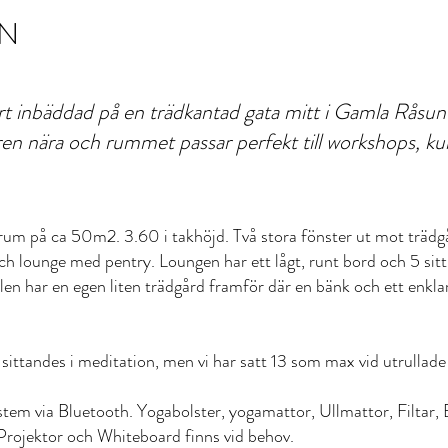
ON
ert inbäddad på en trädkantad gata mitt i Gamla Råsun
en nära och rummet passar perfekt till workshops, kur
rum på ca 50m2. 3.60 i takhöjd. Två stora fönster ut mot trädg
 lounge med pentry. Loungen har ett lågt, runt bord och 5 sitt
len har en egen liten trädgård framför där en bänk och ett enklar
 sittandes i meditation, men vi har satt 13 som max vid utrullad
stem via Bluetooth. Yogabolster, yogamattor, Ullmattor, Filtar
. Projektor och Whiteboard finns vid behov.