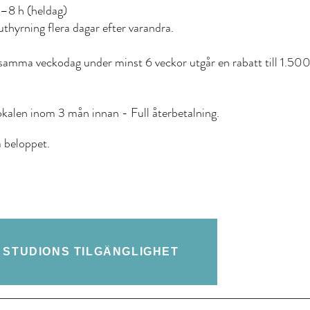
–8 h (heldag)
uthyrning flera dagar efter varandra.
samma veckodag under minst 6 veckor utgår en rabatt till 1.500 k
kalen inom 3 mån innan - Full återbetalning.
a beloppet.
 STUDIONS TILGÄNGLIGHET