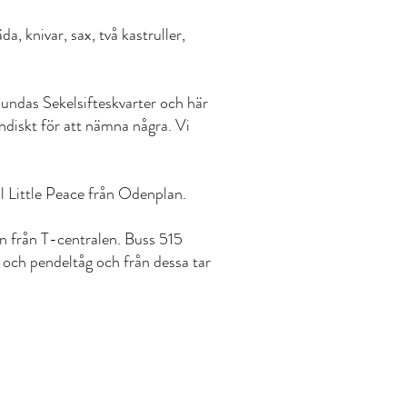
a, knivar, sax, två kastruller,
sundas Sekelsifteskvarter och här
indiskt för att nämna några. Vi
ill Little Peace från Odenplan.
in från T-centralen. Buss 515
 och pendeltåg och från dessa tar