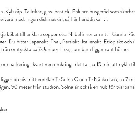
 Kylskåp. Tallrikar, glas, bestick. Enklare husgeråd som skärbräd
servera med. Ingen diskmaskin, så här handdiskar vi.
tja köket till enklare soppor etc. Ni befinner er mitt i Gamla Rå
r. Du hittar Japanskt, Thai, Persiskt, Italienskt, Etiopiskt och 
g från omtyckta café Juniper Tree, som bara ligger runt hörnet.
 om parkering i kvarteren omkring. det tar ca 15 min att cykla t
n ligger precis mitt emellan T-Solna C och T-Näckrosen, ca 7 m
ägen, 50 meter från studion. Solna är också en hub för tvärbana
olna