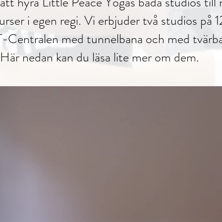
att hyra Little Peace Yogas båda studios till
rser i egen regi. Vi erbjuder två studios på
 T-Centralen med tunnelbana och med
tvärb
​Här nedan kan du läsa lite mer om dem.