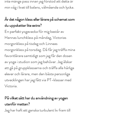
inte många pass innan jag förstod att detta är 
min väg i livet till balans, välmående och lycka. 
Är det någon klass eller lärare på schemat som 
du uppskattar lite extra?
En perfekt yogavecka för mig består av 
Hannas lunchklass på måndag, Victorias 
morgonklass på tisdag och Linneas 
morgonklass på torsdag. Då får jag träffa mina 
favoritlärare samtidigt som jag får den dosen 
av yoga i studion som jag behöver. Jag älskar 
att gå på gruppklasserna och träffa alla härliga 
elever och lärare, men den bästa personliga 
utvecklingen har jag fått via PT-klasser med 
Victoria. 
På vilket sätt har du användning av yogan 
utanför mattan?
Jag har haft ett ganska turbulent liv fram till 