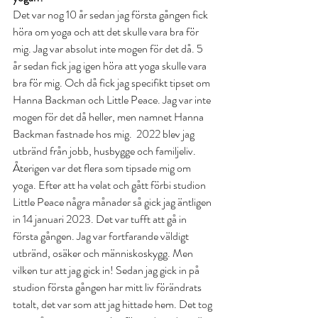
Det var nog 10 år sedan jag första gången fick 
höra om yoga och att det skulle vara bra för 
mig. Jag var absolut inte mogen för det då. 5 
år sedan fick jag igen höra att yoga skulle vara 
bra för mig. Och då fick jag specifikt tipset om 
Hanna Backman och Little Peace. Jag var inte 
mogen för det då heller, men namnet Hanna 
Backman fastnade hos mig.  2022 blev jag 
utbränd från jobb, husbygge och familjeliv. 
Återigen var det flera som tipsade mig om 
yoga. Efter att ha velat och gått förbi studion 
Little Peace några månader så gick jag äntligen 
in 14 januari 2023. Det var tufft att gå in 
första gången. Jag var fortfarande väldigt 
utbränd, osäker och människoskygg. Men 
vilken tur att jag gick in! Sedan jag gick in på 
studion första gången har mitt liv förändrats 
totalt, det var som att jag hittade hem. Det tog 