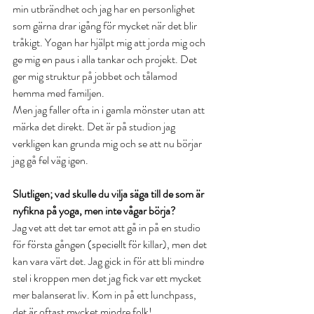
min utbrändhet och jag har en personlighet 
som gärna drar igång för mycket när det blir 
tråkigt. Yogan har hjälpt mig att jorda mig och 
ge mig en paus i alla tankar och projekt. Det 
ger mig struktur på jobbet och tålamod 
hemma med familjen. 
Men jag faller ofta in i gamla mönster utan att 
märka det direkt. Det är på studion jag 
verkligen kan grunda mig och se att nu börjar 
jag gå fel väg igen. 
Slutligen; vad skulle du vilja säga till de som är 
nyfikna på yoga, men inte vågar börja?
Jag vet att det tar emot att gå in på en studio 
för första gången (speciellt för killar), men det 
kan vara värt det. Jag gick in för att bli mindre 
stel i kroppen men det jag fick var ett mycket 
mer balanserat liv. Kom in på ett lunchpass, 
det är oftast mycket mindre folk! 