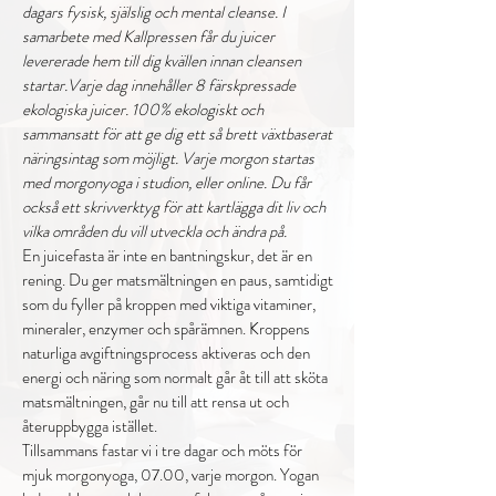
dagars fysisk, själslig och mental cleanse.
I
samarbete med Kallpressen får du juicer
levererade hem till dig kvällen innan cleansen
startar.
Varje dag innehåller 8 färskpressade
ekologiska juicer. 100% ekologiskt och
sammansatt för att ge dig ett så brett växtbaserat
näringsintag som möjligt. Varje morgon startas
med morgonyoga i studion, eller online. Du får
också ett skrivverktyg för att kartlägga dit liv och
vilka områden du vill utveckla och ändra på.
En juicefasta är inte en bantningskur, det är en
rening. Du ger matsmältningen en paus, samtidigt
som du fyller på kroppen med viktiga vitaminer,
mineraler, enzymer och spårämnen. Kroppens
naturliga avgiftningsprocess aktiveras och den
energi och näring som normalt går åt till att sköta
matsmältningen, går nu till att rensa ut och
återuppbygga istället.
Tillsammans fastar vi i tre dagar och möts för
mjuk morgonyoga, 07.00, varje morgon. Yogan