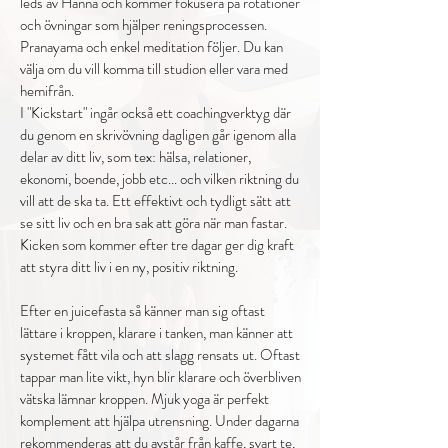
leds av Hanna och kommer fokusera på rotationer
och övningar som hjälper reningsprocessen.
Pranayama och enkel meditation följer. Du kan
välja om du vill komma till studion eller vara med
hemifrån.
I "Kickstart" ingår också ett coachingverktyg där
du genom en skrivövning dagligen går igenom alla
delar av ditt liv, som tex: hälsa, relationer,
ekonomi, boende, jobb etc... och vilken riktning du
vill att de ska ta. Ett effektivt och tydligt sätt att
se sitt liv och en bra sak att göra när man fastar.
Kicken som kommer efter tre dagar ger dig kraft
att styra ditt liv i en ny, positiv riktning.
Efter en juicefasta så känner man sig oftast
lättare i kroppen, klarare i tanken, man känner att
systemet fått vila och att slagg rensats ut. Oftast
tappar man lite vikt, hyn blir klarare och överbliven
vätska lämnar kroppen. Mjuk yoga är perfekt
komplement att hjälpa utrensning. Under dagarna
rekommenderas att du avstår från kaffe, svart te,