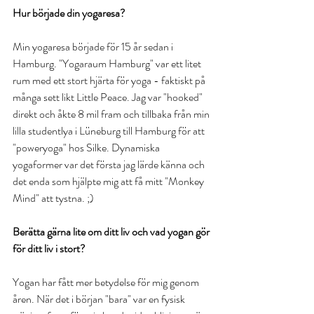
Hur började din yogaresa?
Min yogaresa började för 15 år sedan i 
Hamburg. "Yogaraum Hamburg" var ett litet 
rum med ett stort hjärta för yoga - faktiskt på 
många sett likt Little Peace. Jag var "hooked" 
direkt och åkte 8 mil fram och tillbaka från min 
lilla studentlya i Lüneburg till Hamburg för att 
"poweryoga" hos Silke. Dynamiska 
yogaformer var det första jag lärde känna och 
det enda som hjälpte mig att få mitt "Monkey 
Mind" att tystna. ;) 
Berätta gärna lite om ditt liv och vad yogan gör 
för ditt liv i stort?
Yogan har fått mer betydelse för mig genom 
åren. När det i början "bara" var en fysisk 