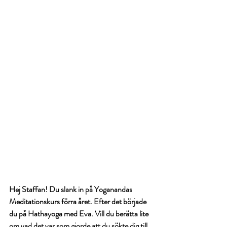
Hej Staffan! Du slank in på Yoganandas 
Meditationskurs förra året. Efter det började 
du på Hathayoga med Eva. Vill du berätta lite 
om vad det var som gjorde att du sökte dig till 