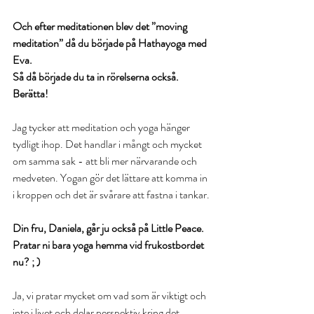
Och efter meditationen blev det ”moving 
meditation” då du började på Hathayoga med 
Eva.
Så då började du ta in rörelserna också. 
Berätta!
Jag tycker att meditation och yoga hänger 
tydligt ihop. Det handlar i mångt och mycket 
om samma sak - att bli mer närvarande och 
medveten. Yogan gör det lättare att komma in 
i kroppen och det är svårare att fastna i tankar.
Din fru, Daniela, går ju också på Little Peace. 
Pratar ni bara yoga hemma vid frukostbordet 
nu? ; )
Ja, vi pratar mycket om vad som är viktigt och 
inte i livet och delar perspektiv kring det. 