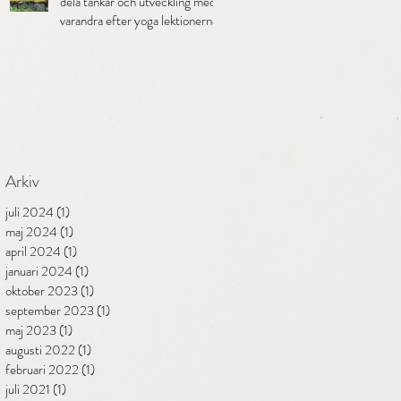
dela tankar och utveckling med
varandra efter yoga lektionerna."
Arkiv
juli 2024
(1)
1 inlägg
maj 2024
(1)
1 inlägg
april 2024
(1)
1 inlägg
januari 2024
(1)
1 inlägg
oktober 2023
(1)
1 inlägg
september 2023
(1)
1 inlägg
maj 2023
(1)
1 inlägg
augusti 2022
(1)
1 inlägg
februari 2022
(1)
1 inlägg
juli 2021
(1)
1 inlägg