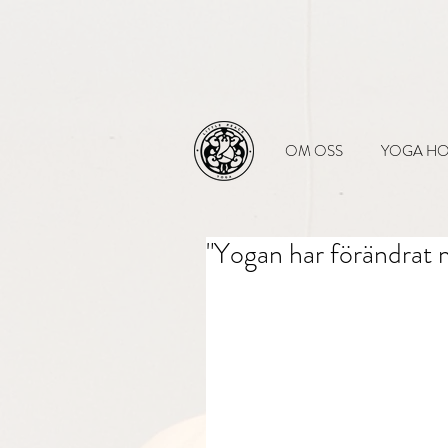
OM OSS
YOGA HO
"Yogan har förändrat mi