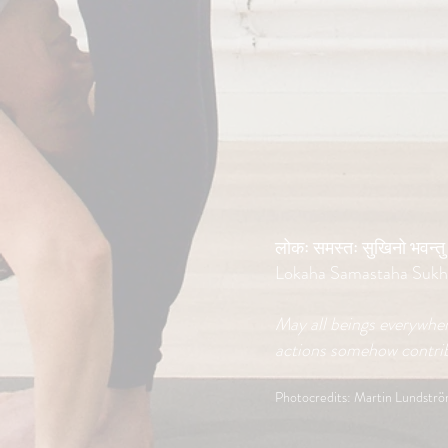
लोकः समस्तः सुखिनो भवन्तु
Lokaha Samastaha Sukh
May all beings everywhe
actions somehow contrib
Photocredits: Martin Lundstr