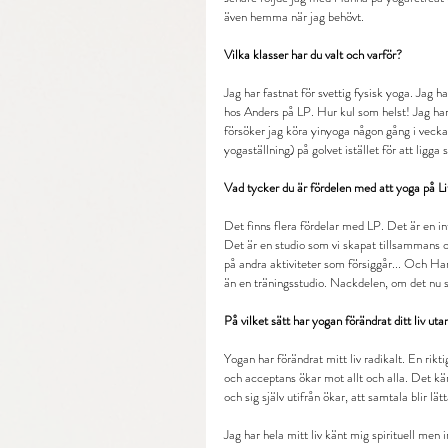
även hemma när jag behövt.
Vilka klasser har du valt och varför?
Jag har fastnat för svettig fysisk yoga. Jag 
hos Anders på LP. Hur kul som helst! Jag ha
försöker jag köra yinyoga någon gång i veckan
yogaställning) på golvet istället för att ligg
Vad tycker du är fördelen med att yoga på L
Det finns flera fördelar med LP. Det är en in
Det är en studio som vi skapat tillsammans o
på andra aktiviteter som försiggår... Och Hann
än en träningsstudio. Nackdelen, om det nu sk
På vilket sätt har yogan förändrat ditt liv ut
Yogan har förändrat mitt liv radikalt. En rikt
och acceptans ökar mot allt och alla. Det kän
och sig själv utifrån ökar, att samtala blir l
Jag har hela mitt liv känt mig spirituell men