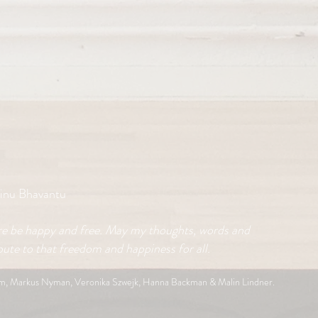
inu Bhavantu
re be happy and free. May my thoughts, words and
ute to that freedom and happiness for all.
öm, Markus Nyman,
Veronika Szwejk, Hanna Backman & Malin Lindner.