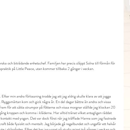
rska och biträdande enhetschef. Familjen har precis släppt Solna till förmån för 
apraktik på Little Peace, utan kommer tillbaka 2 gånger i veckan. 
Efter min andra förlossning trodde jag att jag aldrig skulle klara av att jogga 
ng. Ryggsmärtan kom och gick några år. En del dagar bättre än andra och vissa 
g fram för att sätta strumpor på fötterna och vissa morgnar ställde jag klockan 20 
i gång kroppen och komma i kläderna. Har alltid tränat vilket antagligen räddat 
i kontakt med yogan. Det var dock först när jag träffade Hanna som jag fastnade 
kraft både fysiskt och mentalt. Jag började gå regelbundet och ungefär ett halvår 
te i skärgården. Efter det har jag yogat på studio minst två gånger i veckan och 