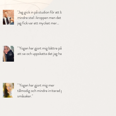
och ett klarare sinne."
"Jag gick in på studion för att bli
mindre stel i kroppen men det
jag fick var ett mycket mer
balanserat liv."
" Yogan har gjort mig bättre på
att se och uppskatta det jag har."
" Yogan har gjort mig mer
tålmodig och mindre irriterad på
småsaker."