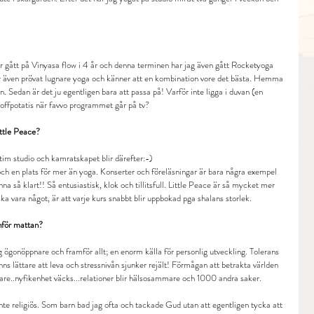
har gått på Vinyasa flow i 4 år och denna terminen har jag även gått Rocketyoga 
r även prövat lugnare yoga och känner att en kombination vore det bästa. Hemma 
. Sedan är det ju egentligen bara att passa på! Varför inte ligga i duvan (en 
a soffpotatis när favvo programmet går på tv?
ittle Peace?
tim studio och kamratskapet blir därefter:-)
ch en plats för mer än yoga. Konserter och föreläsningar är bara några exempel 
a så klart!! Så entusiastisk, klok och tillitsfull. Little Peace är så mycket mer 
a vara något, är att varje kurs snabbt blir uppbokad pga shalans storlek. 
anför mattan?
ig ögonöppnare och framför allt; en enorm källa för personlig utveckling. Tolerans 
ns lättare att leva och stressnivån sjunker rejält! Förmågan att betrakta världen 
ättare..nyfikenhet väcks...relationer blir hälsosammare och 1000 andra saker.
 inte religiös. Som barn bad jag ofta och tackade Gud utan att egentligen tycka att 