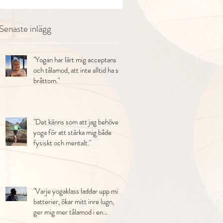
Senaste inlägg
"Yogan har lärt mig acceptans
och tålamod, att inte alltid ha så
bråttom."
"Det känns som att jag behöver
yoga för att stärka mig både
fysiskt och mentalt."
"Varje yogaklass laddar upp mina
batterier, ökar mitt inre lugn,
ger mig mer tålamod i en
stressfylld vardag med småbarn