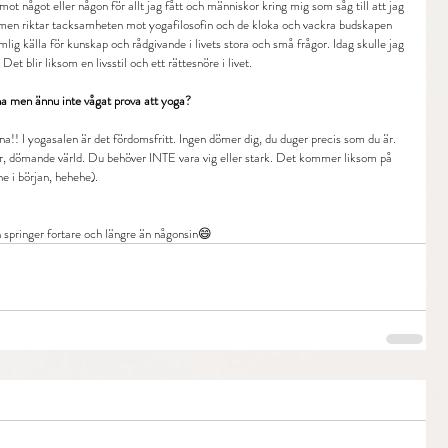
ot något eller någon för allt jag fått och människor kring mig som såg till att jag 
m men riktar tacksamheten mot yogafilosofin och de kloka och vackra budskapen 
lig källa för kunskap och rådgivande i livets stora och små frågor. Idag skulle jag 
t blir liksom en livsstil och ett rättesnöre i livet.
ikna men ännu inte vågat prova att yoga?
nna!! I yogasalen är det fördomsfritt. Ingen dömer dig, du duger precis som du är. 
ver, dömande värld. Du behöver INTE vara vig eller stark. Det kommer liksom på 
ne i början, hehehe).
h springer fortare och längre än någonsin😄