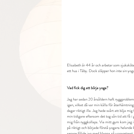
Elisabeth är 44 år och arbetar som sjuksköte
ett hus i Täby. Dock släpper hon inte sin yog
Vad fick dig att börja yoga?
Jag har sedan 20 årsåldern haft ryggproblem. 
igen, vilket då var min källa för återhämtni
dagar riktigt illa. Jag hade svårt att böja mi
min tidigare eftersom det tog sån tid att få 
mig från ryggkollaps. Via mitt gym kom jag 
på riktigt och började förstå yogans helande 
senare följde jag med Hanna på yogaretreat u